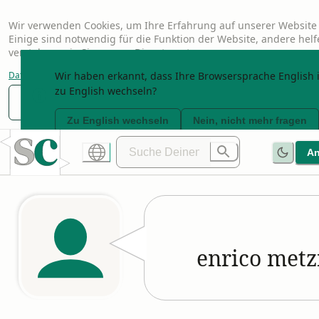
Wir verwenden Cookies, um Ihre Erfahrung auf unserer Website 
Einige sind notwendig für die Funktion der Website, andere hel
verstehen, wie Sie unsere Dienste nutzen.
Datenschutzerklärung
Wir haben erkannt, dass Ihre Browsersprache English i
zu English wechseln?
Nur notwendige
Anpassen
Alle akzeptier
Zu English wechseln
Nein, nicht mehr fragen
A
enrico metz