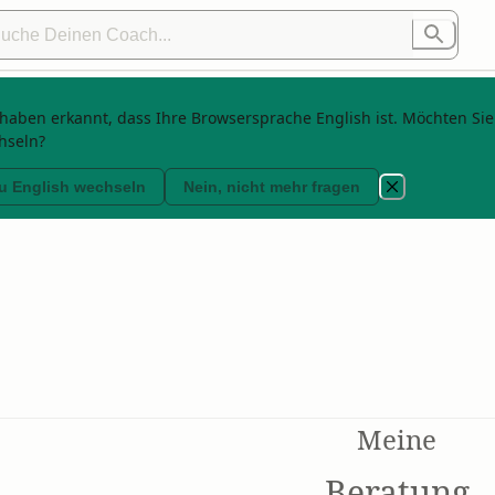
haben erkannt, dass Ihre Browsersprache English ist. Möchten Sie
hseln?
9/16/2025
Angebote
:
0
u English wechseln
Nein, nicht mehr fragen
Meine
Beratung