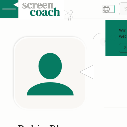
Wir 
wec
Mitglied seit
Z