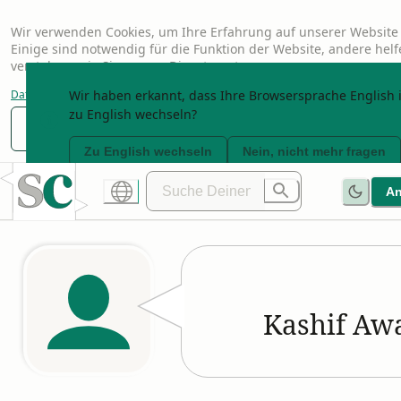
Wir verwenden Cookies, um Ihre Erfahrung auf unserer Website 
Einige sind notwendig für die Funktion der Website, andere hel
verstehen, wie Sie unsere Dienste nutzen.
Datenschutzerklärung
Wir haben erkannt, dass Ihre Browsersprache English i
zu English wechseln?
Nur notwendige
Anpassen
Alle akzeptier
Zu English wechseln
Nein, nicht mehr fragen
A
Kashif Aw