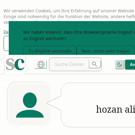
Wir verwenden Cookies, um Ihre Erfahrung auf unserer Website 
Einige sind notwendig für die Funktion der Website, andere hel
verstehen, wie Sie unsere Dienste nutzen.
Datenschutzerklärung
Wir haben erkannt, dass Ihre Browsersprache English i
zu English wechseln?
Nur notwendige
Anpassen
Alle akzeptier
Zu English wechseln
Nein, nicht mehr fragen
A
hozan al