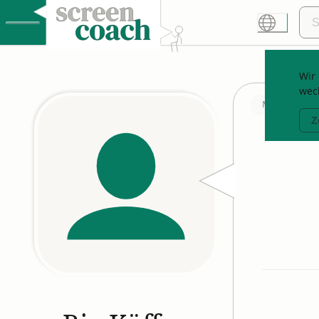
Wir 
wec
Mitglied seit
Z