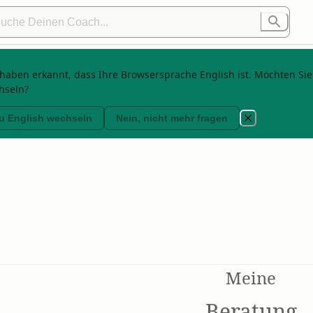
haben erkannt, dass Ihre Browsersprache English ist. Möchten Sie
hseln?
8/28/2025
Angebote
:
0
u English wechseln
Nein, nicht mehr fragen
Meine
Beratung