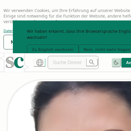
Wir verwenden Cookies, um Ihre Erfahrung auf unserer Website 
Einige sind notwendig für die Funktion der Website, andere hel
verstehen, wie Sie unsere Dienste nutzen.
Datenschutzerklärung
Wir haben erkannt, dass Ihre Browsersprache English
wechseln?
Nur notwendige
Anpassen
Alle akzeptier
Zu English wechseln
Nein, nicht mehr fragen
A